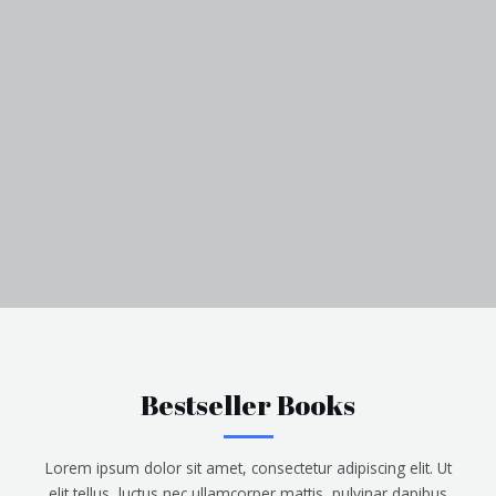
Bestseller Books
Lorem ipsum dolor sit amet, consectetur adipiscing elit. Ut
elit tellus, luctus nec ullamcorper mattis, pulvinar dapibus